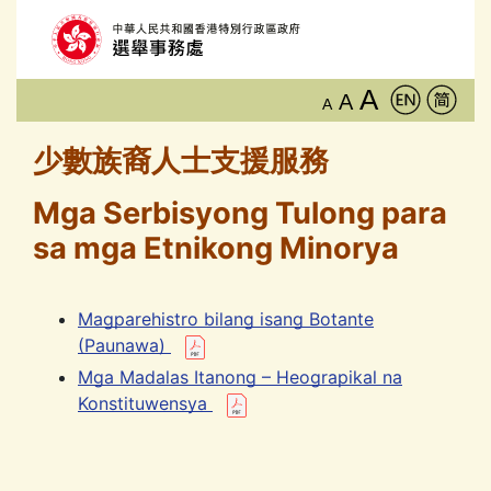
A
A
A
少數族裔人士支援服務
Mga Serbisyong Tulong para
sa mga Etnikong Minorya
Magparehistro bilang isang Botante
(Paunawa)
Mga Madalas Itanong – Heograpikal na
Konstituwensya